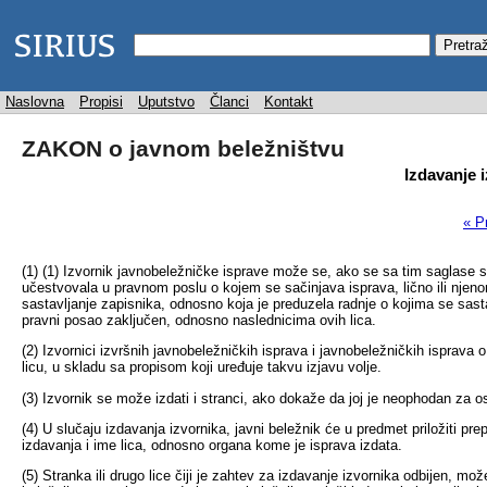
Naslovna
Propisi
Uputstvo
Članci
Kontakt
ZAKON o javnom beležništvu
Izdavanje 
« P
(1) (1) Izvornik javnobeležničke isprave može se, ako se sa tim saglase s
učestvovala u pravnom poslu o kojem se sačinjava isprava, lično ili njenom z
sastavljanje zapisnika, odnosno koja je preduzela radnje o kojima se sastavlj
pravni posao zaključen, odnosno naslednicima ovih lica.
(2) Izvornici izvršnih javnobeležničkih isprava i javnobeležničkih isprava 
licu, u skladu sa propisom koji uređuje takvu izjavu volje.
(3) Izvornik se može izdati i stranci, ako dokaže da joj je neophodan za o
(4) U slučaju izdavanja izvornika, javni beležnik će u predmet priložiti pr
izdavanja i ime lica, odnosno organa kome je isprava izdata.
(5) Stranka ili drugo lice čiji je zahtev za izdavanje izvornika odbijen, 