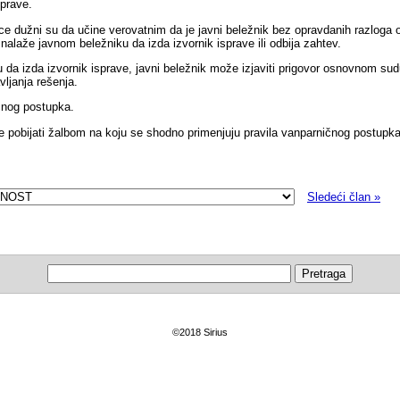
sprave.
lice dužni su da učine verovatnim da je javni beležnik bez opravdanih razloga 
alaže javnom beležniku da izda izvornik isprave ili odbija zahtev.
u da izda izvornik isprave, javni beležnik može izjaviti prigovor osnovnom su
vljanja rešenja.
ičnog postupka.
e pobijati žalbom na koju se shodno primenjuju pravila vanparničnog postupka
Sledeći član »
©2018 Sirius