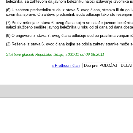
beležnika, sa zahtevom da javnom beležniku naloži izdavanje izvornika i
(6) U zahtevu predsedniku suda iz stava 5. ovog člana, stranka ili drugo 
izvornika isprave. O zahtevu predsednik suda odlučuje tako što rešenjem n
(7) Protiv rešenja iz stava 6. ovog člana kojim se nalaže javnom beležnik
nalazi službeno sedište javnog beležnika u roku od tri dana od dana dosta
(9) O prigovoru iz stava 7. ovog člana odlučuje sud po pravilima vanparn
(2) Rešenje iz stava 6. ovog člana kojim se odbija zahtev stranke može s
Službeni glasnik Republike Srbije, s031/11 od 09.05.2011
« Prethodni član