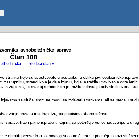
izvornika javnobeležničke isprave
Član 108
rethodni član
Sledeći član »
ve stranke koje su učestvovale u postupku, u obliku javnobeležničke isprave i
astupniku, stranci koja je dala izjavu, koja je tražila utvrđivanje određenih č
a zapisnik, te svakoj stranci koja je tražila izdavanje potvrde ili overu, kao i 
o izjavama za slučaj smrti ne mogu se izdavati strankama, ali se predaju sudu 
stvarivanje prava u inostranstvu, po propisima strane države.
epis isprave, kao i javne isprave u kojima se potvrđuje osnov izdavanja, a u re
može se obratiti predsedniku osnovnog suda na čijem se području nalazi služben