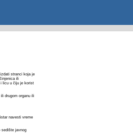
zdati stranci koja je
injenica ili
licu u čiju je korist
ili drugom organu ili
gistar navesti vreme
o sedište javnog