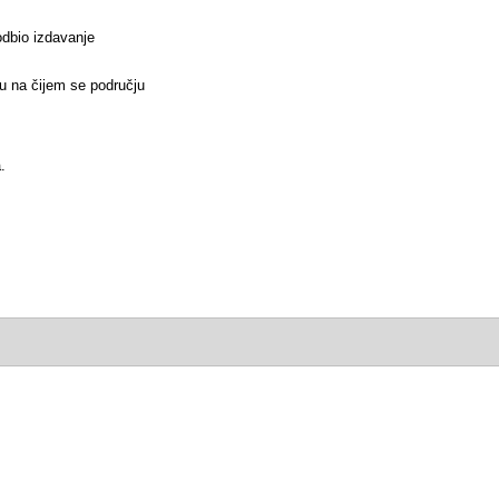
odbio izdavanje
du na čijem se području
.