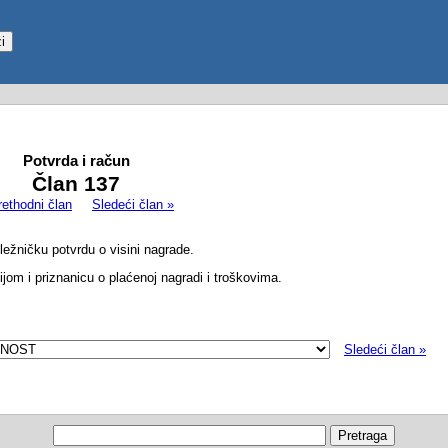
Potvrda i račun
Član 137
rethodni član
Sledeći član »
ležničku potvrdu o visini nagrade.
ijom i priznanicu o plaćenoj nagradi i troškovima.
Sledeći član »