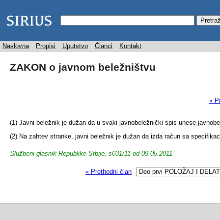
Naslovna
Propisi
Uputstvo
Članci
Kontakt
ZAKON o javnom beležništvu
« P
(1) Javni beležnik je dužan da u svaki javnobeležnički spis unese javnobe
(2) Na zahtev stranke, javni beležnik je dužan da izda račun sa specifikac
Službeni glasnik Republike Srbije, s031/11 od 09.05.2011
« Prethodni član