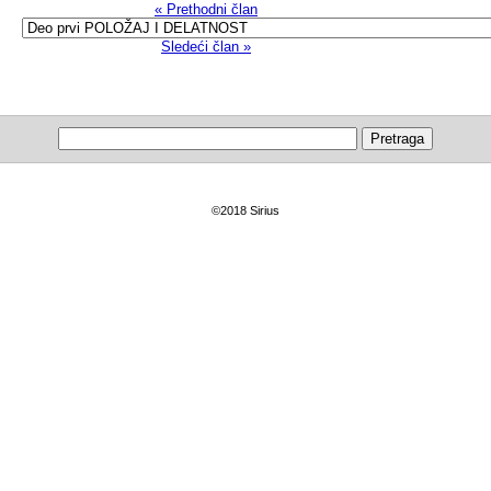
« Prethodni član
Sledeći član »
©2018 Sirius