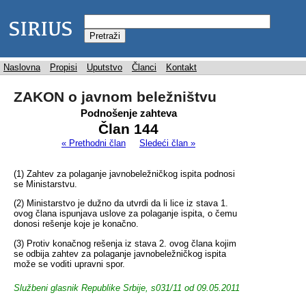
Naslovna
Propisi
Uputstvo
Članci
Kontakt
ZAKON o javnom beležništvu
Podnošenje zahteva
Član 144
« Prethodni član
Sledeći član »
(1) Zahtev za polaganje javnobeležničkog ispita podnosi
se Ministarstvu.
(2) Ministarstvo je dužno da utvrdi da li lice iz stava 1.
ovog člana ispunjava uslove za polaganje ispita, o čemu
donosi rešenje koje je konačno.
(3) Protiv konačnog rešenja iz stava 2. ovog člana kojim
se odbija zahtev za polaganje javnobeležničkog ispita
može se voditi upravni spor.
Službeni glasnik Republike Srbije, s031/11 od 09.05.2011