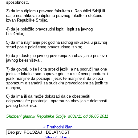
sposobnost;.
3) da ima diplomu pravnog fakulteta u Republici Srbiji ili
da je nostrifikovalo diplomu pravnog fakulteta stečenu
izvan Republike Srbije;.
4) da je položilo pravosudni ispit i ispit za javnog
beležnika;.
5) da ima najmanje pet godina radnog iskustva u pravnoj
struci posle položenog pravosudnog ispita;.
6) da je dostojno javnog poverenja za obavljanje poslova
javnog beležništva;.
7) da govori, piše i čita srpski jezik, a na područjima one
jedinice lokalne samouprave gde je u službenoj upotrebi i
jezik manjine da poznaje i jezik te manjine ili da priloži
sporazum o saradnji sa sudskim prevodiocem za jezik te
manjine;.
8) da ima ili da može dokazati da će obezbediti
odgovarajuće prostorije i opremu za obavljanje delatnosti
javnog beležnika.
Službeni glasnik Republike Srbije, s031/11 od 09.05.2011
« Prethodni član
Sledeći član »