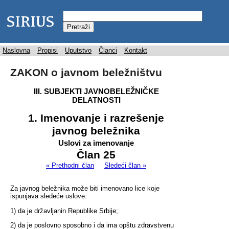
Naslovna
Propisi
Uputstvo
Članci
Kontakt
ZAKON o javnom beležništvu
III. SUBJEKTI JAVNOBELEŽNIČKE
DELATNOSTI
1. Imenovanje i razrešenje
javnog beležnika
Uslovi za imenovanje
Član 25
« Prethodni član
Sledeći član »
Za javnog beležnika može biti imenovano lice koje
ispunjava sledeće uslove:
1) da je državljanin Republike Srbije;.
2) da je poslovno sposobno i da ima opštu zdravstvenu