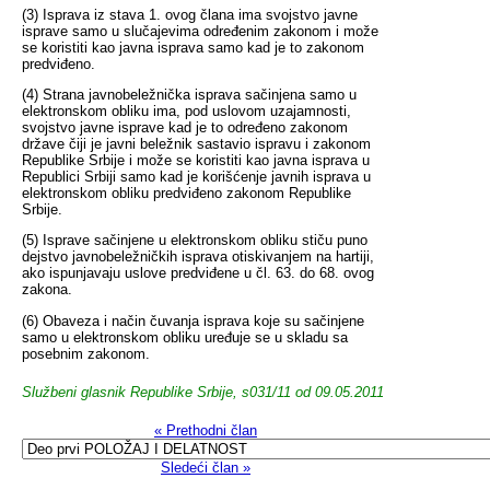
(3) Isprava iz stava 1. ovog člana ima svojstvo javne
isprave samo u slučajevima određenim zakonom i može
se koristiti kao javna isprava samo kad je to zakonom
predviđeno.
(4) Strana javnobeležnička isprava sačinjena samo u
elektronskom obliku ima, pod uslovom uzajamnosti,
svojstvo javne isprave kad je to određeno zakonom
države čiji je javni beležnik sastavio ispravu i zakonom
Republike Srbije i može se koristiti kao javna isprava u
Republici Srbiji samo kad je korišćenje javnih isprava u
elektronskom obliku predviđeno zakonom Republike
Srbije.
(5) Isprave sačinjene u elektronskom obliku stiču puno
dejstvo javnobeležničkih isprava otiskivanjem na hartiji,
ako ispunjavaju uslove predviđene u čl. 63. do 68. ovog
zakona.
(6) Obaveza i način čuvanja isprava koje su sačinjene
samo u elektronskom obliku uređuje se u skladu sa
posebnim zakonom.
Službeni glasnik Republike Srbije, s031/11 od 09.05.2011
« Prethodni član
Sledeći član »