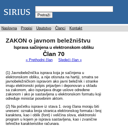
Naslovna
Propisi
Uputstvo
Članci
Kontakt
ZAKON o javnom beležništvu
Isprava sačinjena u elektronskom obliku
Član 70
« Prethodni član
Sledeći član »
(1) Javnobeležnička isprava koja je sačinjena u
elektronskom obliku, a nije otisnuta na hartiji, smatra se
javnobeležničkom ispravom ako javni beležnik i stranke
imaju elektronski potpis prijavljen i deponovan u skladu
sa zakonom, ako ispunjava druge uslove određene
zakonom i ako je sastavljena u elektronskom formatu koji
određuje ministar posebnim aktom.
(2) Na početku isprave iz stava 1. ovog člana moraju biti
uneseni: oznaka broja stranica elektronskog formata i broj
karaktera, kao i oblik (font) i veličina slova, elektronski
program u kojem je isprava sastavljena, kao i zvanične
tehničke karakteristike računara.