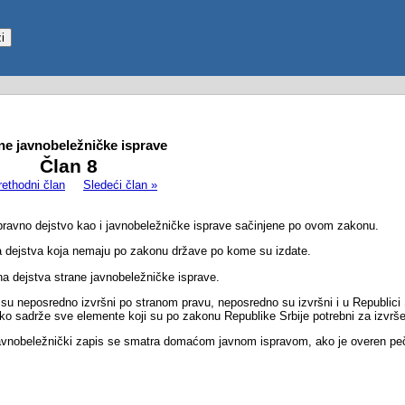
ne javnobeležničke isprave
Član 8
rethodni član
Sledeći član »
 pravno dejstvo kao i javnobeležničke isprave sačinjene po ovom zakonu.
na dejstva koja nemaju po zakonu države po kome su izdate.
a dejstva strane javnobeležničke isprave.
i su neposredno izvršni po stranom pravu, neposredno su izvršni i u Republici 
ako sadrže sve elemente koji su po zakonu Republike Srbije potrebni za izvrše
k, javnobeležnički zapis se smatra domaćom javnom ispravom, ako je overen p