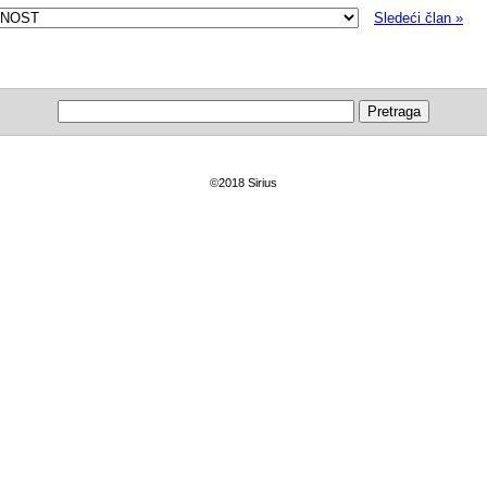
Sledeći član »
©2018 Sirius