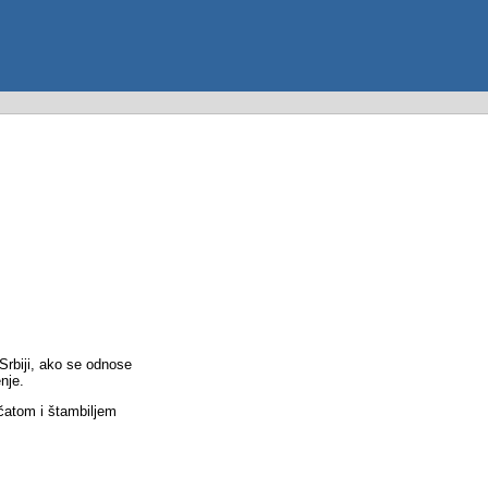
Srbiji, ako se odnose
nje.
ečatom i štambiljem