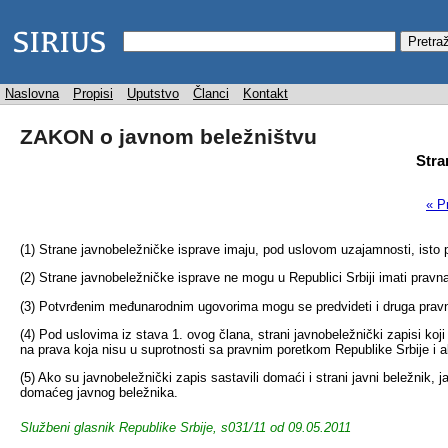
Naslovna
Propisi
Uputstvo
Članci
Kontakt
ZAKON o javnom beležništvu
Stra
« P
(1) Strane javnobeležničke isprave imaju, pod uslovom uzajamnosti, isto
(2) Strane javnobeležničke isprave ne mogu u Republici Srbiji imati prav
(3) Potvrđenim međunarodnim ugovorima mogu se predvideti i druga pravn
(4) Pod uslovima iz stava 1. ovog člana, strani javnobeležnički zapisi koj
na prava koja nisu u suprotnosti sa pravnim poretkom Republike Srbije i 
(5) Ako su javnobeležnički zapis sastavili domaći i strani javni beležni
domaćeg javnog beležnika.
Službeni glasnik Republike Srbije, s031/11 od 09.05.2011