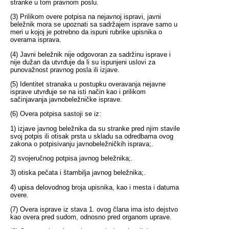
stranke u tom pravnom poslu.
(3) Prilikom overe potpisa na nejavnoj ispravi, javni
beležnik mora se upoznati sa sadržajem isprave samo u
meri u kojoj je potrebno da ispuni rubrike upisnika o
overama isprava.
(4) Javni beležnik nije odgovoran za sadržinu isprave i
nije dužan da utvrđuje da li su ispunjeni uslovi za
punovažnost pravnog posla ili izjave.
(5) Identitet stranaka u postupku overavanja nejavne
isprave utvrđuje se na isti način kao i prilikom
sačinjavanja javnobeležničke isprave.
(6) Overa potpisa sastoji se iz:
1) izjave javnog beležnika da su stranke pred njim stavile
svoj potpis ili otisak prsta u skladu sa odredbama ovog
zakona o potpisivanju javnobeležničkih isprava;.
2) svojeručnog potpisa javnog beležnika;.
3) otiska pečata i štambilja javnog beležnika;.
4) upisa delovodnog broja upisnika, kao i mesta i datuma
overe.
(7) Overa isprave iz stava 1. ovog člana ima isto dejstvo
kao overa pred sudom, odnosno pred organom uprave.