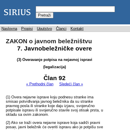
Naslovna
Propisi
Uputstvo
Članci
Kontakt
ZAKON o javnom beležništvu
7. Javnobeležničke overe
(3) Overavanje potpisa na nejavnoj ispravi
(legalizacija)
Član 92
« Prethodni član
Sledeći član »
(1) Overa nejavne isprave koju podnesu stranke ima
smisao potvrđivanja javnog beležnika da su stranke
pravnog posla ili stranke koje daju izjavu, svojeručno
potpisale ispravu ili svojeručno stavile svoj otisak prsta, u
skladu sa ovim zakonom.
(2) Ako se traži overa nejavne isprave koja sadrži pravni
posao, javni beležnik će overiti ispravu ako je potpišu sve