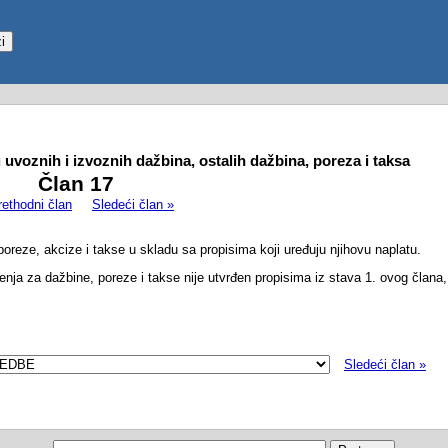
uvoznih i izvoznih dažbina, ostalih dažbina, poreza i taksa
Član 17
rethodni član
Sledeći član »
oreze, akcize i takse u skladu sa propisima koji uređuju njihovu naplatu.
a za dažbine, poreze i takse nije utvrđen propisima iz stava 1. ovog člana,
Sledeći član »