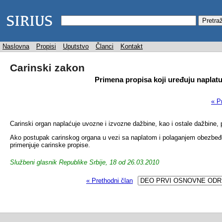
Naslovna
Propisi
Uputstvo
Članci
Kontakt
Carinski zakon
Primena propisa koji uređuju naplatu 
« P
Carinski organ naplaćuje uvozne i izvozne dažbine, kao i ostale dažbine, p
Ako postupak carinskog organa u vezi sa naplatom i polaganjem obezbeđenj
primenjuje carinske propise.
Službeni glasnik Republike Srbije, 18 od 26.03.2010
« Prethodni član