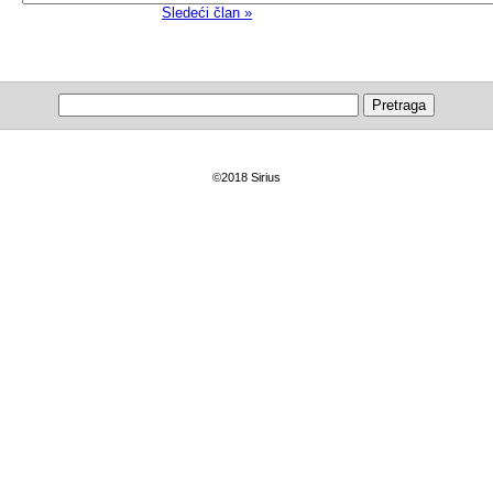
Sledeći član »
©2018 Sirius