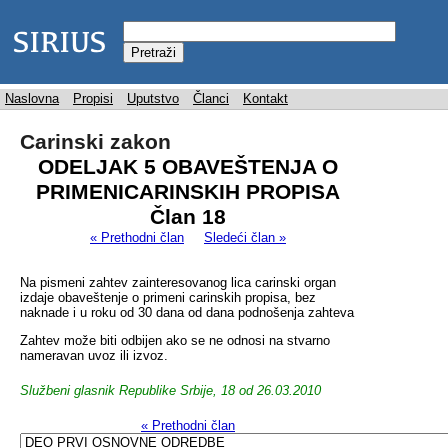
Naslovna
Propisi
Uputstvo
Članci
Kontakt
Carinski zakon
ODELJAK 5 OBAVEŠTENJA O
PRIMENICARINSKIH PROPISA
Član 18
« Prethodni član
Sledeći član »
Na pismeni zahtev zainteresovanog lica carinski organ
izdaje obaveštenje o primeni carinskih propisa, bez
naknade i u roku od 30 dana od dana podnošenja zahteva
Zahtev može biti odbijen ako se ne odnosi na stvarno
nameravan uvoz ili izvoz.
Službeni glasnik Republike Srbije, 18 od 26.03.2010
« Prethodni član