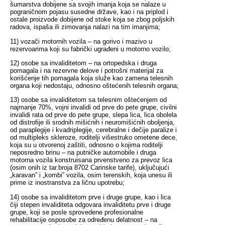
šumarstva dobijene sa svojih imanja koja se nalaze u
pograničnom pojasu susedne države, kao i na priplod i
ostale proizvode dobijene od stoke koja se zbog poljskih
radova, ispaša ili zimovanja nalazi na tim imanjima;
11) vozači motornih vozila – na gorivo i mazivo u
rezervoarima koji su fabrički ugrađeni u motorno vozilo;
12) osobe sa invaliditetom – na ortopedska i druga
pomagala i na rezervne delove i potrošni materijal za
korišćenje tih pomagala koja služe kao zamena telesnih
organa koji nedostaju, odnosno oštećenih telesnih organa;
13) osobe sa invaliditetom sa telesnim oštećenjem od
najmanje 70%, vojni invalidi od prve do pete grupe, civilni
invalidi rata od prve do pete grupe, slepa lica, lica obolela
od distrofije ili srodnih mišićnih i neuromišićnih oboljenja,
od paraplegije i kvadriplegije, cerebralne i dečije paralize i
od multipleks skleroze, roditelji višestruko ometene dece,
koja su u otvorenoj zaštiti, odnosno o kojima roditelji
neposredno brinu – na putničke automobile i druga
motorna vozila konstruisana prvenstveno za prevoz lica
(osim onih iz tar.broja 8702 Carinske tarife), uključujući
„karavan” i „kombi” vozila, osim terenskih, koja unesu ili
prime iz inostranstva za ličnu upotrebu;
14) osobe sa invaliditetom prve i druge grupe, kao i lica
čiji stepen invaliditeta odgovara invaliditetu prve i druge
grupe, koji se posle sprovedene profesionalne
rehabilitacije osposobe za određenu delatnost – na