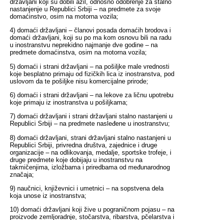
državljani koji su dobili azil, odnosno odobrenje za stalno
nastanjenje u Republici Srbiji – na predmete za svoje
domaćinstvo, osim na motorna vozila;
4) domaći državljani – članovi posada domaćih brodova i
domaći državljani, koji su po ma kom osnovu bili na radu
u inostranstvu neprekidno najmanje dve godine – na
predmete domaćinstva, osim na motorna vozila;
5) domaći i strani državljani – na pošiljke male vrednosti
koje besplatno primaju od fizičkih lica iz inostranstva, pod
uslovom da te pošiljke nisu komercijalne prirode;
6) domaći i strani državljani – na lekove za ličnu upotrebu
koje primaju iz inostranstva u pošiljkama;
7) domaći državljani i strani državljani stalno nastanjeni u
Republici Srbiji – na predmete nasleđene u inostranstvu;
8) domaći državljani, strani državljani stalno nastanjeni u
Republici Srbiji, privredna društva, zajednice i druge
organizacije – na odlikovanja, medalje, sportske trofeje, i
druge predmete koje dobijaju u inostranstvu na
takmičenjima, izložbama i priredbama od međunarodnog
značaja;
9) naučnici, književnici i umetnici – na sopstvena dela
koja unose iz inostranstva;
10) domaći državljani koji žive u pograničnom pojasu – na
proizvode zemljoradnje, stočarstva, ribarstva, pčelarstva i