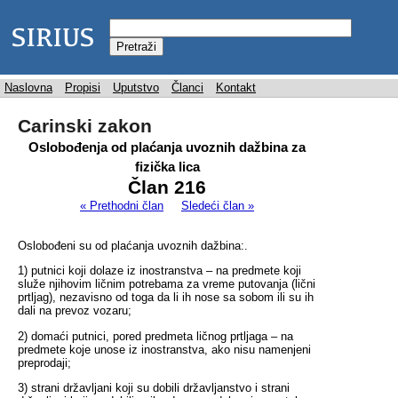
Naslovna
Propisi
Uputstvo
Članci
Kontakt
Carinski zakon
Oslobođenja od plaćanja uvoznih dažbina za
fizička lica
Član 216
« Prethodni član
Sledeći član »
Oslobođeni su od plaćanja uvoznih dažbina:.
1) putnici koji dolaze iz inostranstva – na predmete koji
služe njihovim ličnim potrebama za vreme putovanja (lični
prtljag), nezavisno od toga da li ih nose sa sobom ili su ih
dali na prevoz vozaru;
2) domaći putnici, pored predmeta ličnog prtljaga – na
predmete koje unose iz inostranstva, ako nisu namenjeni
preprodaji;
3) strani državljani koji su dobili državljanstvo i strani