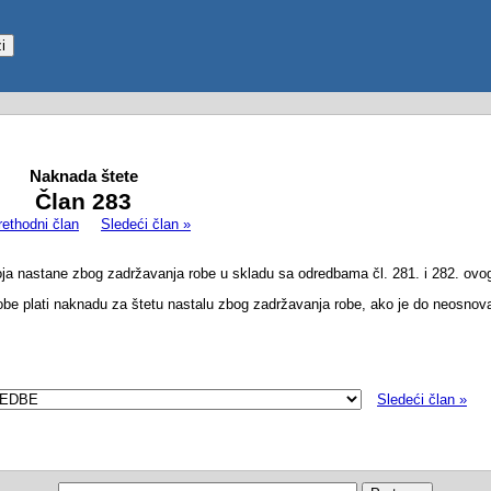
Naknada štete
Član 283
rethodni član
Sledeći član »
koja nastane zbog zadržavanja robe u skladu sa odredbama čl. 281. i 282. ovo
robe plati naknadu za štetu nastalu zbog zadržavanja robe, ako je do neosno
Sledeći član »