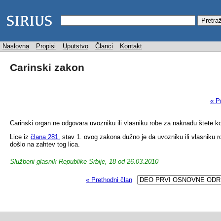
Naslovna
Propisi
Uputstvo
Članci
Kontakt
Carinski zakon
« P
Carinski organ ne odgovara uvozniku ili vlasniku robe za naknadu štete 
Lice iz
člana 281.
stav 1. ovog zakona dužno je da uvozniku ili vlasniku 
došlo na zahtev tog lica.
Službeni glasnik Republike Srbije, 18 od 26.03.2010
« Prethodni član