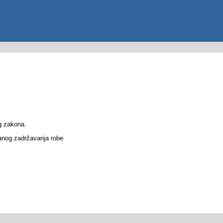
g zakona.
vanog zadržavanja robe