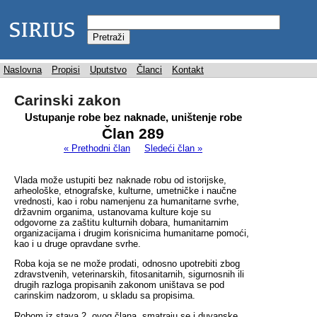
Naslovna
Propisi
Uputstvo
Članci
Kontakt
Carinski zakon
Ustupanje robe bez naknade, uništenje robe
Član 289
« Prethodni član
Sledeći član »
Vlada može ustupiti bez naknade robu od istorijske,
arheološke, etnografske, kulturne, umetničke i naučne
vrednosti, kao i robu namenjenu za humanitarne svrhe,
državnim organima, ustanovama kulture koje su
odgovorne za zaštitu kulturnih dobara, humanitarnim
organizacijama i drugim korisnicima humanitarne pomoći,
kao i u druge opravdane svrhe.
Roba koja se ne može prodati, odnosno upotrebiti zbog
zdravstvenih, veterinarskih, fitosanitarnih, sigurnosnih ili
drugih razloga propisanih zakonom uništava se pod
carinskim nadzorom, u skladu sa propisima.
Robom iz stava 2. ovog člana, smatraju se i duvanske