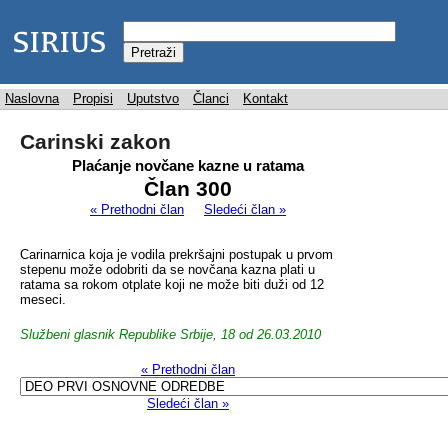
Naslovna
Propisi
Uputstvo
Članci
Kontakt
Carinski zakon
Plaćanje novčane kazne u ratama
Član 300
« Prethodni član
Sledeći član »
Carinarnica koja je vodila prekršajni postupak u prvom
stepenu može odobriti da se novčana kazna plati u
ratama sa rokom otplate koji ne može biti duži od 12
meseci.
Službeni glasnik Republike Srbije, 18 od 26.03.2010
« Prethodni član
Sledeći član »