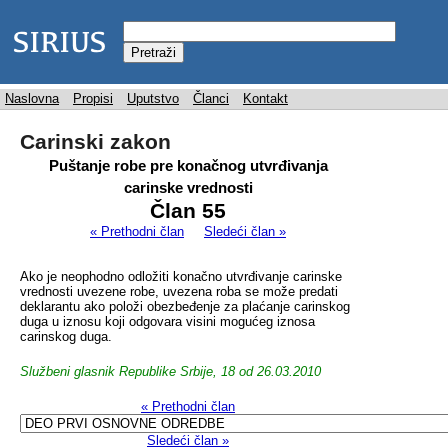
Naslovna
Propisi
Uputstvo
Članci
Kontakt
Carinski zakon
Puštanje robe pre konačnog utvrđivanja
carinske vrednosti
Član 55
« Prethodni član
Sledeći član »
Ako je neophodno odložiti konačno utvrđivanje carinske
vrednosti uvezene robe, uvezena roba se može predati
deklarantu ako položi obezbeđenje za plaćanje carinskog
duga u iznosu koji odgovara visini mogućeg iznosa
carinskog duga.
Službeni glasnik Republike Srbije, 18 od 26.03.2010
« Prethodni član
Sledeći član »