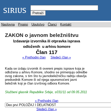
Naslovna
Propisi
Uputstvo
Članci
Kontakt
ZAKON o javnom beležništvu
Izdavanje izvornika ili otpravka isprava
odloženih u arhivu komore
Član 117
« Prethodni član
Sledeći član »
Kada se izdaju izvornik ili overeni prepis isprave koja je
odložena u arhivu Komore, shodno se primenjuju odredbe
ovog zakona, s tim što tu javnobeležničku radnju obavlja
predsednik Komore ili od njega opunomoćeni javni
beležnik koji je član izvršnog odbora Komore.
Službeni glasnik Republike Srbije, s031/11 od 09.05.2011
« Prethodni član
Sledeći član »