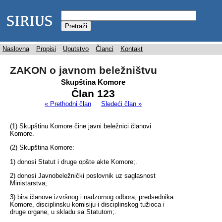
Naslovna
Propisi
Uputstvo
Članci
Kontakt
ZAKON o javnom beležništvu
Skupština Komore
Član 123
« Prethodni član
Sledeći član »
(1) Skupštinu Komore čine javni beležnici članovi
Komore.
(2) Skupština Komore:
1) donosi Statut i druge opšte akte Komore;.
2) donosi Javnobeležnički poslovnik uz saglasnost
Ministarstva;.
3) bira članove izvršnog i nadzornog odbora, predsednika
Komore, disciplinsku komisiju i disciplinskog tužioca i
druge organe, u skladu sa Statutom;.