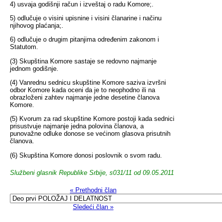
4) usvaja godišnji račun i izveštaj o radu Komore;.
5) odlučuje o visini upisnine i visini članarine i načinu
njihovog plaćanja;.
6) odlučuje o drugim pitanjima određenim zakonom i
Statutom.
(3) Skupština Komore sastaje se redovno najmanje
jednom godišnje.
(4) Vanrednu sednicu skupštine Komore saziva izvršni
odbor Komore kada oceni da je to neophodno ili na
obrazloženi zahtev najmanje jedne desetine članova
Komore.
(5) Kvorum za rad skupštine Komore postoji kada sednici
prisustvuje najmanje jedna polovina članova, a
punovažne odluke donose se većinom glasova prisutnih
članova.
(6) Skupština Komore donosi poslovnik o svom radu.
Službeni glasnik Republike Srbije, s031/11 od 09.05.2011
« Prethodni član
Sledeći član »