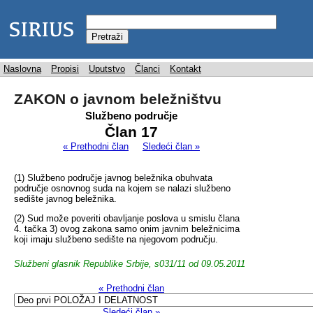
Naslovna
Propisi
Uputstvo
Članci
Kontakt
ZAKON o javnom beležništvu
Službeno područje
Član 17
« Prethodni član
Sledeći član »
(1) Službeno područje javnog beležnika obuhvata
područje osnovnog suda na kojem se nalazi službeno
sedište javnog beležnika.
(2) Sud može poveriti obavljanje poslova u smislu člana
4. tačka 3) ovog zakona samo onim javnim beležnicima
koji imaju službeno sedište na njegovom području.
Službeni glasnik Republike Srbije, s031/11 od 09.05.2011
« Prethodni član
Sledeći član »