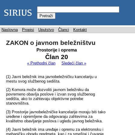
Naslovna
Propisi
Uputstvo
Članci
Kontakt
ZAKON o javnom beležništvu
Prostorije i oprema
Član 20
« Prethodni član
Sledeći član »
(1) Javni beležnik ima javnobeležničku kancelariju u
mestu svog službenog sedišta.
(2) Komora može dozvoliti javnom beležniku da
povremeno obavlja poslove i izvan svog službenog
sedišta, ako to zahtevaju objektivne potrebe
stanovništva.
(3) Prostorije javnobeležničke kancelarije moraju biti tako
uređene i opremljene da odgovaraju zahtevima za
kvalitetno obavljanje poslova i ugledu javnog beležnika.
(4) Javni beležnik ima uređaje i opremu za elektronsku i
mehaničku obradu predmeta, kao i za smeštaj i čuvanje