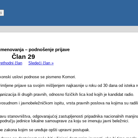
imenovanja – podnošenje prijave
Član 29
rethodni član
Sledeći član »
zakonski uslovi podnose se pismeno Komori.
mljene prijave sa svojim mišljenjem najkasnije u roku od 30 dana od isteka rok
nizacija ili drugih pravnih, odnosno fizičkih lica kod kojih je kandidat radio.
osudnom i javnobeležničkom ispitu, vrsta pravnih poslova na kojima su radili, 
tavu stanovništva, odgovarajućoj zastupljenosti pripadnika nacionalnih manji
a području jedinice lokalne samouprave za koju se imenuju javni beležnici.
e zakona kojim se uređuje opšti upravni postupak.