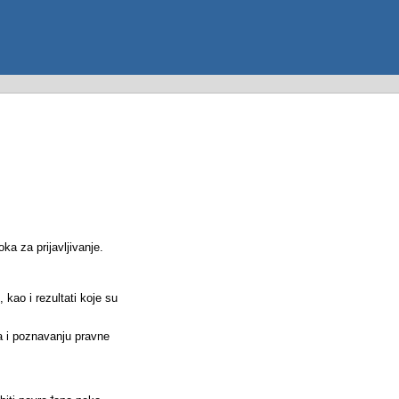
a za prijavljivanje.
kao i rezultati koje su
na i poznavanju pravne