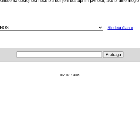
odnose na dostojnost neće biti učinjeni dostupnim javnosti, ako bi time moglo
Sledeći član »
©2018 Sirius