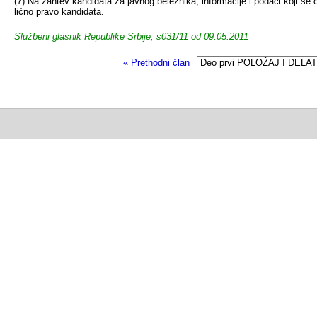
(7) Na zahtev kandidata za javnog beležnika, informacije i podaci koji se 
lično pravo kandidata.
Službeni glasnik Republike Srbije, s031/11 od 09.05.2011
« Prethodni član