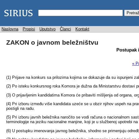
Naslovna
Propisi
Uputstvo
Članci
Kontakt
ZAKON o javnom beležništvu
Postupak 
« P
(1) Prijave na konkurs sa prilozima kojima se dokazuje da su ispunjeni 
(2) Po isteku konkursnog roka Komora je dužna da Ministarstvu dostavi pri
(3) O prijavljenim kandidatima Komora će pribaviti mišljenja od organa, orga
(4) Pri izboru između više kandidata uzeće se u obzir njihov uspeh na prav
postigli na radu.
(5) Pri izboru javnih beležnika naročito se vodi računa o nacionalnom sas
terminologije na jeziku nacionalne manjine, koji je u službenoj upotrebi n
(6) U postupku imenovanja javnog beležnika, shodno se primenjuju odredb