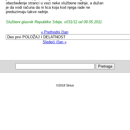
obezbeđenje stranci u vezi neke službene radnje, a dužan
je da vodi računa da ni lica koja kod njega rade ne
preduzimaju takve radnje.
Službeni glasnik Republike Srbije, s031/11 od 09.05.2011
« Prethodni član
Sledeći član »
©2018 Sirius