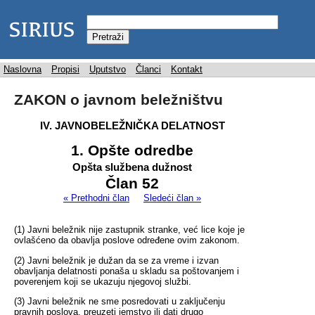
Naslovna
Propisi
Uputstvo
Članci
Kontakt
ZAKON o javnom beležništvu
IV. JAVNOBELEŽNIČKA DELATNOST
1. Opšte odredbe
Opšta službena dužnost
Član 52
« Prethodni član
Sledeći član »
(1) Javni beležnik nije zastupnik stranke, već lice koje je
ovlašćeno da obavlja poslove određene ovim zakonom.
(2) Javni beležnik je dužan da se za vreme i izvan
obavljanja delatnosti ponaša u skladu sa poštovanjem i
poverenjem koji se ukazuju njegovoj službi.
(3) Javni beležnik ne sme posredovati u zaključenju
pravnih poslova, preuzeti jemstvo ili dati drugo