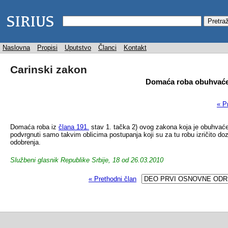
Naslovna
Propisi
Uputstvo
Članci
Kontakt
Carinski zakon
Domaća roba obuhvaćen
« P
Domaća roba iz
člana 191.
stav 1. tačka 2) ovog zakona koja je obuhvaće
podvrgnuti samo takvim oblicima postupanja koji su za tu robu izričito do
odobrenja.
Službeni glasnik Republike Srbije, 18 od 26.03.2010
« Prethodni član