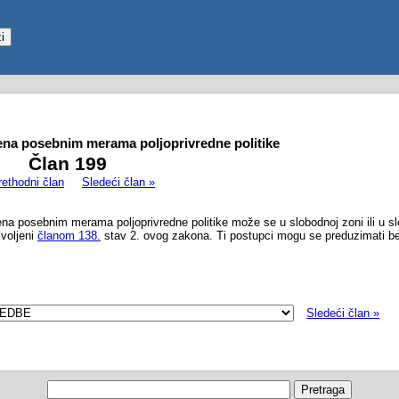
a posebnim merama poljoprivredne politike
Član 199
rethodni član
Sledeći član »
na posebnim merama poljoprivredne politike može se u slobodnoj zoni ili u s
zvoljeni
članom 138.
stav 2. ovog zakona. Ti postupci mogu se preduzimati 
Sledeći član »