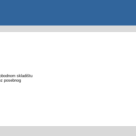
lobodnom skladištu
bez posebnog