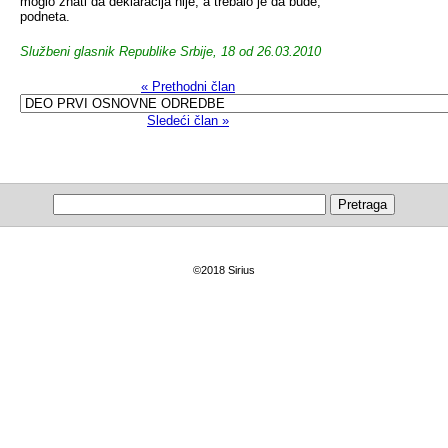
moglo znati da deklaracija nije, a trebalo je da bude,
podneta.
Službeni glasnik Republike Srbije, 18 od 26.03.2010
« Prethodni član
Sledeći član »
©2018 Sirius