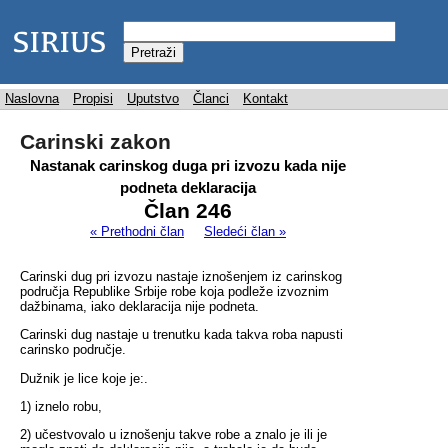
Naslovna
Propisi
Uputstvo
Članci
Kontakt
Carinski zakon
Nastanak carinskog duga pri izvozu kada nije
podneta deklaracija
Član 246
« Prethodni član
Sledeći član »
Carinski dug pri izvozu nastaje iznošenjem iz carinskog
područja Republike Srbije robe koja podleže izvoznim
dažbinama, iako deklaracija nije podneta.
Carinski dug nastaje u trenutku kada takva roba napusti
carinsko područje.
Dužnik je lice koje je:.
1) iznelo robu,
2) učestvovalo u iznošenju takve robe a znalo je ili je