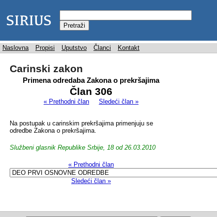
Naslovna
Propisi
Uputstvo
Članci
Kontakt
Carinski zakon
Primena odredaba Zakona o prekršajima
Član 306
« Prethodni član
Sledeći član »
Na postupak u carinskim prekršajima primenjuju se
odredbe Zakona o prekršajima.
Službeni glasnik Republike Srbije, 18 od 26.03.2010
« Prethodni član
Sledeći član »