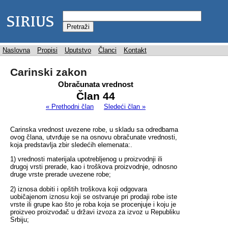
Naslovna
Propisi
Uputstvo
Članci
Kontakt
Carinski zakon
Obračunata vrednost
Član 44
« Prethodni član
Sledeći član »
Carinska vrednost uvezene robe, u skladu sa odredbama
ovog člana, utvrđuje se na osnovu obračunate vrednosti,
koja predstavlja zbir sledećih elemenata:.
1) vrednosti materijala upotrebljenog u proizvodnji ili
drugoj vrsti prerade, kao i troškova proizvodnje, odnosno
druge vrste prerade uvezene robe;
2) iznosa dobiti i opštih troškova koji odgovara
uobičajenom iznosu koji se ostvaruje pri prodaji robe iste
vrste ili grupe kao što je roba koja se procenjuje i koju je
proizveo proizvođač u državi izvoza za izvoz u Republiku
Srbiju;