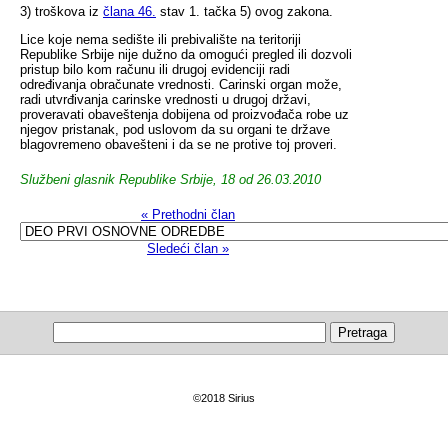
3) troškova iz
člana 46.
stav 1. tačka 5) ovog zakona.
Lice koje nema sedište ili prebivalište na teritoriji
Republike Srbije nije dužno da omogući pregled ili dozvoli
pristup bilo kom računu ili drugoj evidenciji radi
određivanja obračunate vrednosti. Carinski organ može,
radi utvrđivanja carinske vrednosti u drugoj državi,
proveravati obaveštenja dobijena od proizvođača robe uz
njegov pristanak, pod uslovom da su organi te države
blagovremeno obavešteni i da se ne protive toj proveri.
Službeni glasnik Republike Srbije, 18 od 26.03.2010
« Prethodni član
Sledeći član »
©2018 Sirius